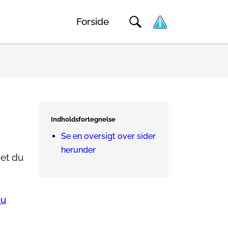
Forside
Indholdsfortegnelse
Se en oversigt over sider
herunder
det du
du