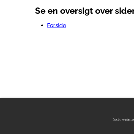
Se en oversigt over sid
Forside
Dette webste