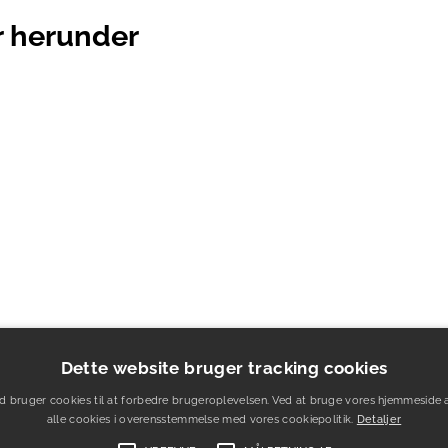
er herunder
Dette website bruger tracking cookies
d bruger cookies til at forbedre brugeroplevelsen. Ved at bruge vores hjemmeside 
alle cookies i overensstemmelse med vores cookiepolitik.
Detaljer